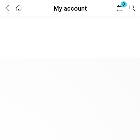
0
My account
Login
Register
Enter your username and password to login.
Remember me
Lost password?