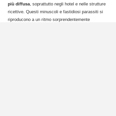
più diffusa
, soprattutto negli hotel e nelle strutture
ricettive. Questi minuscoli e fastidiosi parassiti si
riproducono a un ritmo sorprendentemente
veloce
creando notevoli disagi per gli ospiti
.
Inoltre, la maggiore affluenza di turisti aumenta
notevolmente il rischio di infestazione di cimici del
letto. Per questo, in occasione del
Giubileo
, un
evento che richiamerà milioni di pellegrini e
visitatori, è fondamentale prestare
particolare
attenzione
al pericolo di propagazione di questi
insetti nelle strutture ricettive. Per evitare che ciò
accada, è fondamentale individuare
tempestivamente la loro presenza e
adottare
misure di prevenzione efficaci
.