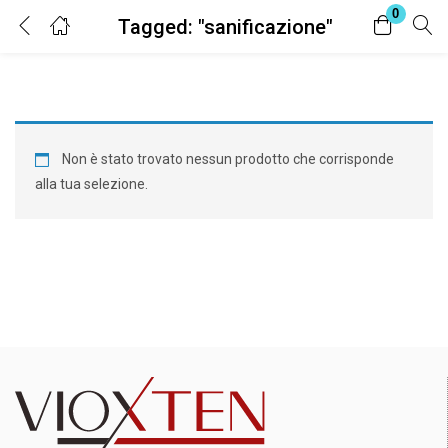
0
Tagged: "sanificazione"
Login
Register
Enter your username and password to login.
Non è stato trovato nessun prodotto che corrisponde
alla tua selezione.
Remember me
Lost password?