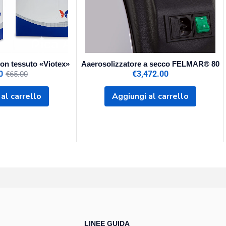
non tessuto «Viotex»
Aaerosolizzatore a secco FELMAR® 80
0
€
3,472.00
€
65.00
al carrello
Aggiungi al carrello
LINEE GUIDA