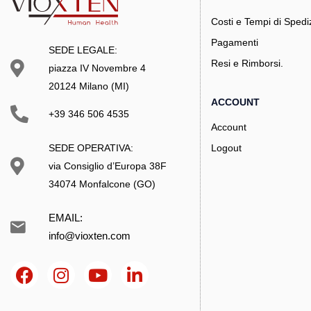
Costi e Tempi di Spedi
Pagamenti
SEDE LEGALE:
Resi e Rimborsi.
piazza IV Novembre 4
20124 Milano (MI)
ACCOUNT
+39 346 506 4535
Account
Logout
SEDE OPERATIVA:
via Consiglio d’Europa 38F
34074 Monfalcone (GO)
EMAIL:
info@vioxten.com